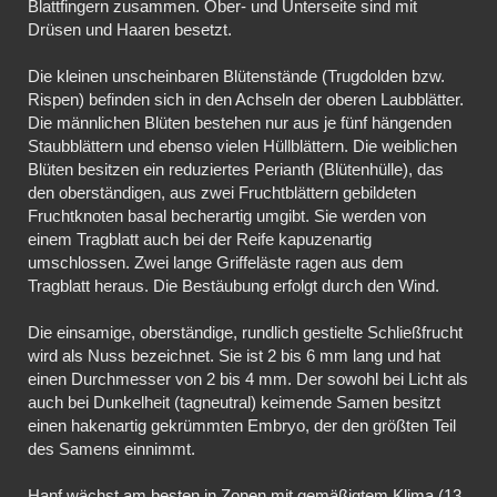
Blattfingern zusammen. Ober- und Unterseite sind mit
Drüsen und Haaren besetzt.
Die kleinen unscheinbaren Blütenstände (Trugdolden bzw.
Rispen) befinden sich in den Achseln der oberen Laubblätter.
Die männlichen Blüten bestehen nur aus je fünf hängenden
Staubblättern und ebenso vielen Hüllblättern. Die weiblichen
Blüten besitzen ein reduziertes Perianth (Blütenhülle), das
den oberständigen, aus zwei Fruchtblättern gebildeten
Fruchtknoten basal becherartig umgibt. Sie werden von
einem Tragblatt auch bei der Reife kapuzenartig
umschlossen. Zwei lange Griffeläste ragen aus dem
Tragblatt heraus. Die Bestäubung erfolgt durch den Wind.
Die einsamige, oberständige, rundlich gestielte Schließfrucht
wird als Nuss bezeichnet. Sie ist 2 bis 6 mm lang und hat
einen Durchmesser von 2 bis 4 mm. Der sowohl bei Licht als
auch bei Dunkelheit (tagneutral) keimende Samen besitzt
einen hakenartig gekrümmten Embryo, der den größten Teil
des Samens einnimmt.
Hanf wächst am besten in Zonen mit gemäßigtem Klima (13