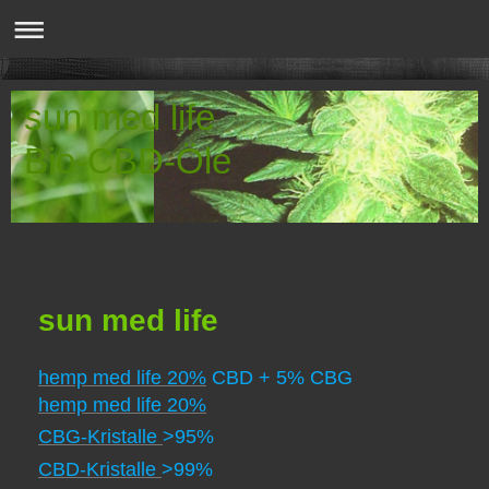
sun med life
Bio-CBD-Öle
sun
med life
he​mp med life 20%
CBD + 5% CBG
he​mp med life 20%
CBG-Kristalle
>
95%
CBD-Kristalle
>
99%